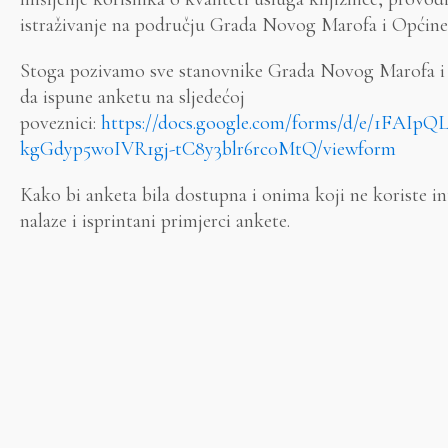
istraživanje na području Grada Novog Marofa i Općin
Stoga pozivamo sve stanovnike Grada Novog Marofa 
da ispune anketu na sljedećoj
poveznici:
https://docs.google.com/forms/d/e/1FAI
kgGdyp5w0IVR1gj-tC8y3blr6rc0MtQ/viewform
Kako bi anketa bila dostupna i onima koji ne koriste int
nalaze i isprintani primjerci ankete.