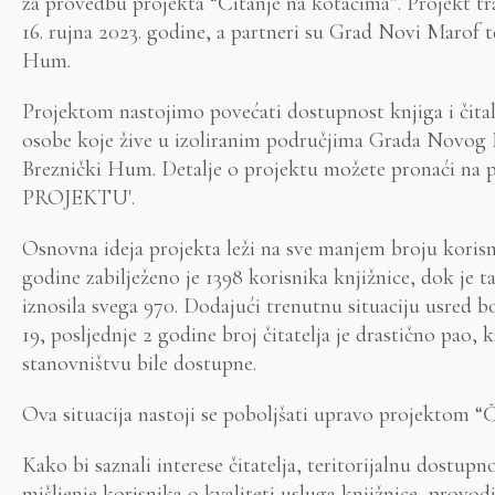
za provedbu projekta “Čitanje na kotačima”. Projekt tra
16. rujna 2023. godine, a partneri su Grad Novi Marof 
Hum.
Projektom nastojimo povećati dostupnost knjiga i čita
osobe koje žive u izoliranim područjima Grada Novog
Breznički Hum. Detalje o projektu možete pronaći na 
PROJEKTU'.
Osnovna ideja projekta leži na sve manjem broju korisni
godine zabilježeno je 1398 korisnika knjižnice, dok je t
iznosila svega 970. Dodajući trenutnu situaciju usred 
19, posljednje 2 godine broj čitatelja je drastično pao, 
stanovništvu bile dostupne.
Ova situacija nastoji se poboljšati upravo projektom “Č
Kako bi saznali interese čitatelja, teritorijalnu dostupn
mišljenje korisnika o kvaliteti usluga knjižnice, prov