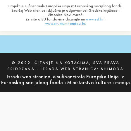
Projekt je sufinancirala Europska unija iz Europskog socijalnog fonda.
Sadržaj Web stranice isključiva je odgovornost Gradske knjižnice i
čitaonice Novi Marof.
Za više o EU fondovima doznajte na
www.esf.hr
i
www.strukturnifondovi.hr
.
© 2022. ČITANJE NA KOTAČIMA, SVA PRAVA
PRIDRŽANA -
IZRADA WEB STRANICA
:
SHIMODA
Izradu web stranice je sufinancirala Europska Unija iz
Europskog socijalnog fonda i Ministarstvo kulture i medija