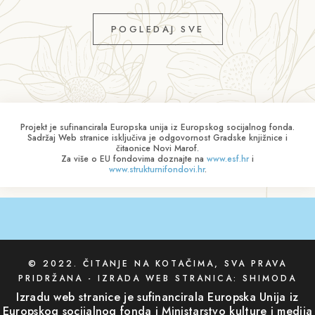
POGLEDAJ SVE
Projekt je sufinancirala Europska unija iz Europskog socijalnog fonda.
Sadržaj Web stranice isključiva je odgovornost Gradske knjižnice i
čitaonice Novi Marof.
Za više o EU fondovima doznajte na
www.esf.hr
i
www.strukturnifondovi.hr
.
© 2022. ČITANJE NA KOTAČIMA, SVA PRAVA
PRIDRŽANA -
IZRADA WEB STRANICA
:
SHIMODA
Izradu web stranice je sufinancirala Europska Unija iz
Europskog socijalnog fonda i Ministarstvo kulture i medija